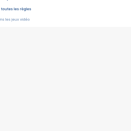
 toutes les règles
s les jeux vidéo
us choquant de Rockstar ? - Le scandale BULLY
e plus moche de Steam
du RÊVE tourne au CAUCHEMAR
pendant 8 heures
it… à tort
umiliés par un jeu vidéo
ire - Final Fantasy 8
ti un empire - Age of Empires
story DOFUS
tard, il crée l'un des pires jeux de tous les temps, MindsEye.