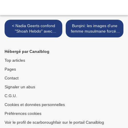
< Nadia Geerts confond
Burqini: les images d'une
"Shoah Hebdo" avec
femme musulmane forcée
Charlie Hebdo: retour sur
de se déshabiller par des
une séquence d'anthologie
policiers armés sur une
plage de Nice >
Hébergé par Canalblog
Top articles
Pages
Contact
Signaler un abus
C.G.U.
Cookies et données personnelles
Préférences cookies
Voir le profil de scarboroughfair sur le portail Canalblog