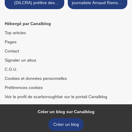
(DILCRA) préfère des
journaliste Arnaud Ramsay:
"blancos" pour s'occuper de
"Je vais venir te défoncer!"
l'antiracisme
>
Hébergé par Canalblog
Top articles
Pages
Contact
Signaler un abus
C.G.U.
Cookies et données personnelles
Préférences cookies
Voir le profil de scarboroughfair sur le portail Canalblog
Créer un blog sur Canalblog
Créer un blog