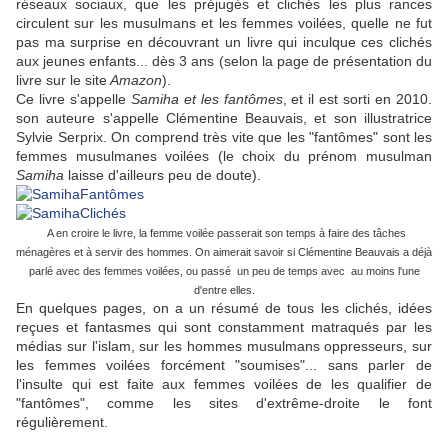
réseaux sociaux, que les préjugés et clichés les plus rances
circulent sur les musulmans et les femmes voilées, quelle ne fut
pas ma surprise en découvrant un livre qui inculque ces clichés
aux jeunes enfants... dès 3 ans (selon la page de présentation du
livre sur le site
Amazon
).
Ce livre s'appelle
Samiha et les fantômes
, et il est sorti en 2010.
son auteure s'appelle Clémentine Beauvais, et son illustratrice
Sylvie Serprix. On comprend très vite que les "fantômes" sont les
femmes musulmanes voilées (le choix du prénom musulman
Samiha
laisse d'ailleurs peu de doute).
A en croire le livre, la femme voilée passerait son temps à faire des tâches
ménagères et à servir des hommes. On aimerait savoir si Clémentine Beauvais a déjà
parlé avec des femmes voilées, ou passé un peu de temps avec au moins l'une
d'entre elles.
En quelques pages, on a un résumé de tous les clichés, idées
reçues et fantasmes qui sont constamment matraqués par les
médias sur l'islam, sur les hommes musulmans oppresseurs, sur
les femmes voilées forcément "soumises"... sans parler de
l'insulte qui est faite aux femmes voilées de les qualifier de
"fantômes", comme les sites d'extrême-droite le font
régulièrement.