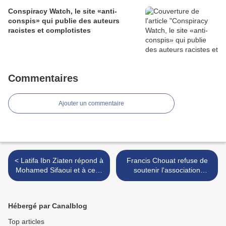
Conspiracy Watch, le site «anti-
conspis» qui publie des auteurs
racistes et complotistes
Commentaires
Ajouter un commentaire
< Latifa Ibn Ziaten répond à
Francis Chouat refuse de
Mohamed Sifaoui et à ceux
soutenir l'association
qui l'ont huée: « On peut
BarakaCity et la diffame >
défendre la laïcité avec le
foulard »
Hébergé par Canalblog
Top articles