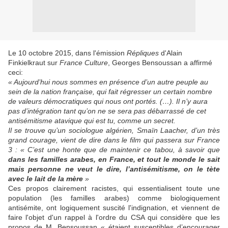
Le 10 octobre 2015, dans l'émission
Répliques
d'Alain
Finkielkraut sur
France Culture
, Georges Bensoussan a affirmé
ceci:
« Aujourd’hui nous sommes en présence d’un autre peuple au
sein de la nation française, qui fait régresser un certain nombre
de valeurs démocratiques qui nous ont portés. (…). Il n’y aura
pas d’intégration tant qu’on ne se sera pas débarrassé de cet
antisémitisme atavique qui est tu, comme un secret.
I
l se trouve qu’un sociologue algérien, Smaïn Laacher, d’un très
grand courage, vient de dire dans le film qui passera sur France
3 : « C’est une honte que de maintenir ce tabou, à savoir que
dans les familles arabes, en France, et tout le monde le sait
mais personne ne veut le dire, l’antisémitisme, on le tète
avec le lait de la mère
»
Ces propos clairement racistes, qui essentialisent toute une
population (les familles arabes) comme biologiquement
antisémite, ont logiquement suscité l'indignation, et viennent de
faire l'objet d'un rappel à l'ordre du CSA qui considère que les
propos de M. Bensoussan « étaient susceptibles d’encourager