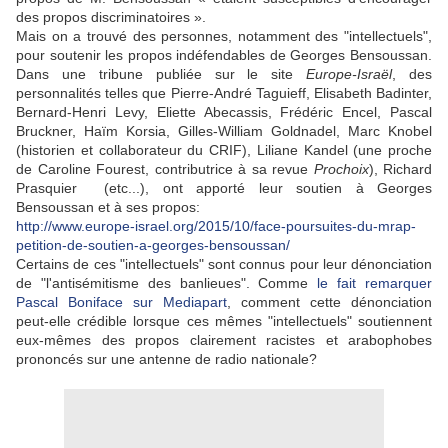
des propos discriminatoires ».
Mais on a trouvé des personnes, notamment des "intellectuels",
pour soutenir les propos indéfendables de Georges Bensoussan.
Dans une tribune publiée sur le site
Europe-Israël
, des
personnalités telles que Pierre-André Taguieff, Elisabeth Badinter,
Bernard-Henri Levy, Eliette Abecassis, Frédéric Encel, Pascal
Bruckner, Haïm Korsia, Gilles-William Goldnadel, Marc Knobel
(historien et collaborateur du CRIF), Liliane Kandel (une proche
de Caroline Fourest, contributrice à sa revue
Prochoix
), Richard
Prasquier (etc...), ont apporté leur soutien à Georges
Bensoussan et à ses propos:
http://www.europe-israel.org/2015/10/face-poursuites-du-mrap-
petition-de-soutien-a-georges-bensoussan/
Certains de ces "intellectuels" sont connus pour leur dénonciation
de "l'antisémitisme des banlieues". Comme
le fait remarquer
Pascal Boniface sur Mediapart
, comment cette dénonciation
peut-elle crédible lorsque ces mêmes "intellectuels" soutiennent
eux-mêmes des propos clairement racistes et arabophobes
prononcés sur une antenne de radio nationale?