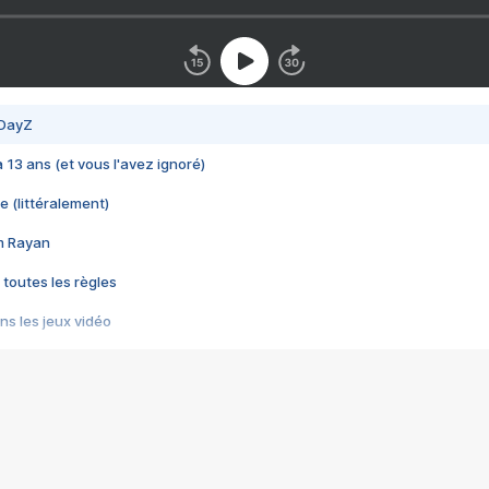
 DayZ
 a 13 ans (et vous l'avez ignoré)
e (littéralement)
im Rayan
 toutes les règles
s les jeux vidéo
us choquant de Rockstar ? - Le scandale BULLY
e plus moche de Steam
du RÊVE tourne au CAUCHEMAR
pendant 8 heures