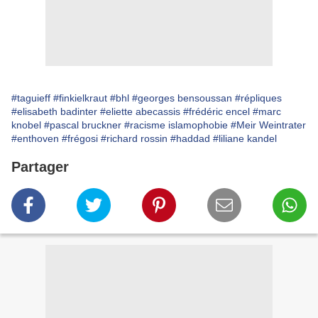
#taguieff
#finkielkraut
#bhl
#georges bensoussan
#répliques
#elisabeth badinter
#eliette abecassis
#frédéric encel
#marc
knobel
#pascal bruckner
#racisme islamophobie
#Meir Weintrater
#enthoven
#frégosi
#richard rossin
#haddad
#liliane kandel
Partager